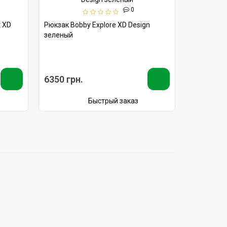
0
t XD
Рюкзак Bobby Explore XD Design
Рюкзак Bob
зеленый
голубой/м
6350 грн.
3580 грн
Быстрый заказ