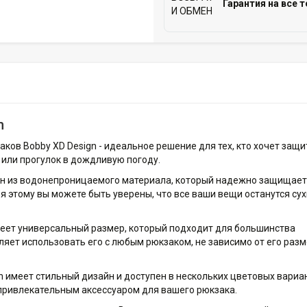
Гарантия на все т
n
ков Bobby XD Design - идеальное решение для тех, кто хочет защи
 или прогулок в дождливую погоду.
ен из водонепроницаемого материала, который надежно защищает
я этому вы можете быть уверены, что все ваши вещи останутся су
меет универсальный размер, который подходит для большинства
яет использовать его с любым рюкзаком, не зависимо от его разм
n имеет стильный дизайн и доступен в нескольких цветовых вариа
 привлекательным аксессуаром для вашего рюкзака.