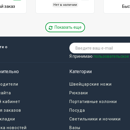
2
1
ero Regular
Чемодан Flex Foldable
Рюкзак Bobb
ный
Trolley XD Design
XD Design с
8850 грн.
5650 грн.
Нет в наличии
й заказ
Быс
Показать еще
те о
Я принимаю
пользовательское
нительно
Категории