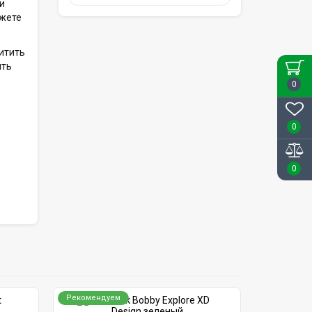
и
ожете
итить
ыть
0
0
0
Рекомендуем
Рекоменд