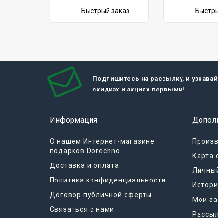
2
Рюкзак Bobby Hero XL XD
Рюкзак Bobby H
Design чёрный
XD Design чёр
5990 грн.
5650 грн.
Быстрый заказ
Быстры
Подпишитесь на рассылку, и узнавай
скидках и акциях первыми!
Информация
Допол