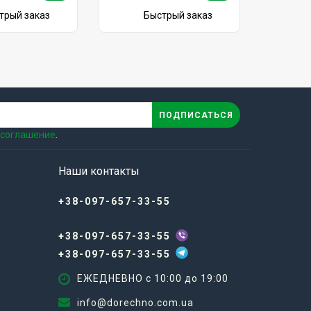
2
2
y Hero Regular
Рюкзак Flex Gym Bag XD
ерый
Design
4950 грн.
трый заказ
Быстрый заказ
ПОДПИСАТЬСЯ
 соглашение
.
Наши контакты