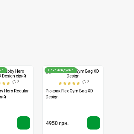
мо
Рекомендуємо
2
2
y Hero Regular
Рюкзак Flex Gym Bag XD
рий
Design
4950 грн.