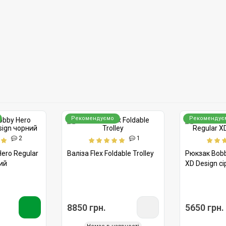
Рекомендуємо
Рекомендує
2
1
ero Regular
Валіза Flex Foldable Trolley
Рюкзак Bobb
ий
XD Design сі
8850 грн.
5650 грн.