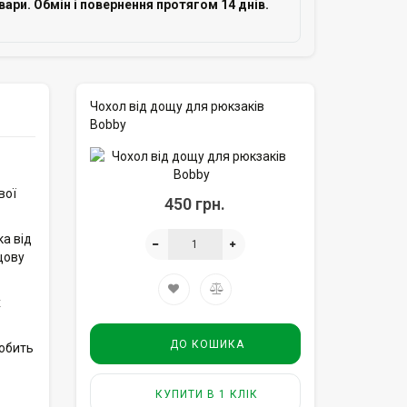
овари. Обмін і повернення протягом 14 днів.
Чохол від дощу для рюкзаків
Bobby
вої
450 грн.
а від
щову
х
ДО КОШИКА
робить
КУПИТИ В 1 КЛІК