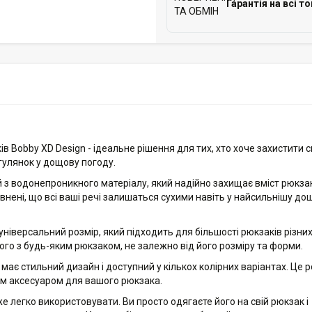
Гарантія на всі т
в Bobby XD Design - ідеальне рішення для тих, хто хоче захистити с
огулянок у дощову погоду.
 з водонепроникного матеріалу, який надійно захищає вміст рюкзак
внені, що всі ваші речі залишаться сухими навіть у найсильнішу до
універсальний розмір, який підходить для більшості рюкзаків різни
ого з будь-яким рюкзаком, не залежно від його розміру та форми.
має стильний дизайн і доступний у кількох колірних варіантах. Це 
им аксесуаром для вашого рюкзака.
е легко використовувати. Ви просто одягаєте його на свій рюкзак і