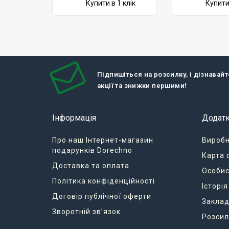
Купити в 1 клік
Купити 
Підпишіться на розсилку, і дізнавай
акції та знижки першими!
Інформація
Додат
Про наш Інтернет-магазин
Вироб
подарунків Dorechno
Карта 
Доставка та оплата
Особис
Політика конфіденційності
Історі
Договір публічної оферти
Заклад
Зворотній зв’язок
Розсил