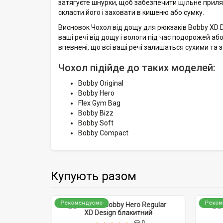
затягуєте шнурки, щоб забезпечити щільне приляг
скласти його і заховати в кишеню або сумку.
Висновок Чохол від дощу для рюкзаків Bobby XD D
ваші речі від дощу і вологи під час подорожей а
впевнені, що всі ваші речі залишаться сухими т
Чохол підійде до таких моделей:
Bobby Original
Bobby Hero
Flex Gym Bag
Bobby Bizz
Bobby Soft
Bobby Compact
Купують разом
Рекомендуємо
Реком
0
0