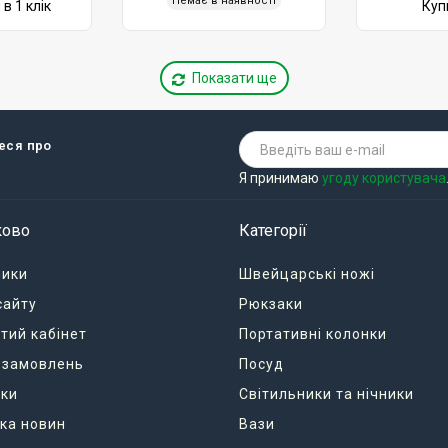
Немає в наявності
в 1 клік
Купи
Показати ще
теся про
Я принимаю
угоду користувача
ково
Категорії
ники
Швейцарські ножі
сайту
Рюкзаки
тий кабінет
Портативні колонки
я замовлень
Посуд
ки
Світильники та нічники
ка новин
Вази