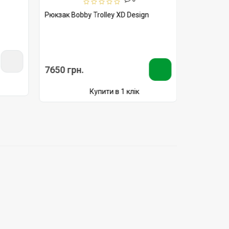
Рюкзак Bobby Trolley XD Design
Рюкзак Bob
Design чо
7650 грн.
2650 грн
Купити в 1 клік