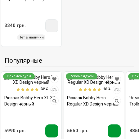
3340 грн.
Нет в наличии
Популярные
Рекомендуем
Рекомендуем
Рек
2
2
Рюкзак Bobby Hero XL XD
Рюкзак Bobby Hero
Чемо
Design чёрный
Regular XD Design чёрный
Trol
5990 грн.
5650 грн.
8850