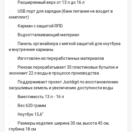
·
Расширяемый верх от 13 л до 16 л
·
USB порт для зарядки (банк питания не входит в
комплект)
·
Карман с защитой RFID
·
Водоотталкивающий материал
·
Панель органайзера с мягкой защитой для ноутбука
и внутренние карманы
·
Изготовлен из переработанных материалов
·
Рюкзак перерабатывает 35 пластиковых бутылок и
экономит 22 л воды в процессе производства
·
Поддерживает проект Justdigit по восстановлению
засушливых земель и увеличению доступности воды
·
Вместимость 13 л - 16 л
·
Вес 620 грамм
·
Ноутбук 15,6"
·
Размеры изделия: ширина 30 см, высота 45 см,
глубина 18 см