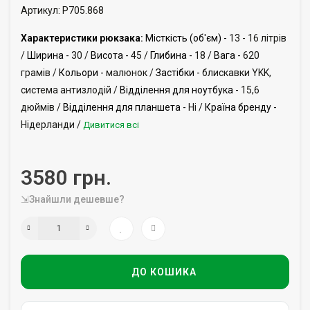
Артикул: P705.868
Характеристики рюкзака:
Місткість (об'єм) -
13 - 16 літрів
/
Ширина -
30 /
Висота -
45 /
Глибина -
18 /
Вага -
620
грамів /
Кольори -
малюнок /
Застібки -
блискавки YKK,
система антизлодій /
Відділення для ноутбука -
15,6
дюймів /
Відділення для планшета -
Ні /
Країна бренду -
Нідерланди /
Дивитися всі
3580 грн.
⇲Знайшли дешевше?
ДО КОШИКА