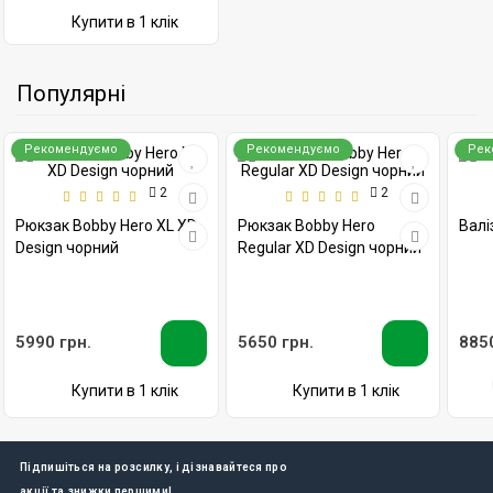
Купити в 1 клік
Популярні
Рекомендуємо
Рекомендуємо
Рек
2
2
Рюкзак Bobby Hero XL XD
Рюкзак Bobby Hero
Валіз
Design чорний
Regular XD Design чорний
5990 грн.
5650 грн.
8850
Купити в 1 клік
Купити в 1 клік
Підпишіться на розсилку, і дізнавайтеся про
акції та знижки першими!