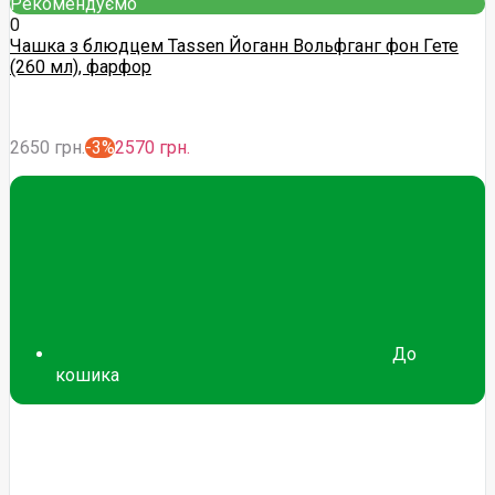
Рекомендуємо
0
Чашка з блюдцем Tassen Йоганн Вольфганг фон Гете
(260 мл), фарфор
2650 грн.
-3%
2570 грн.
До
кошика