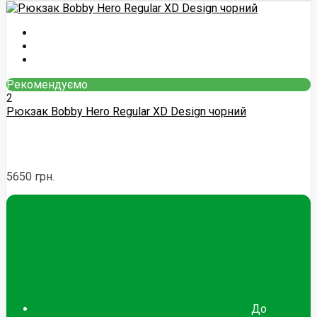
Рекомендуємо
2
Рюкзак Bobby Hero Regular XD Design чорний
5650 грн.
До