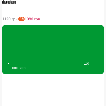
фарфор
1120 грн.
-3%
1086 грн.
До
кошика