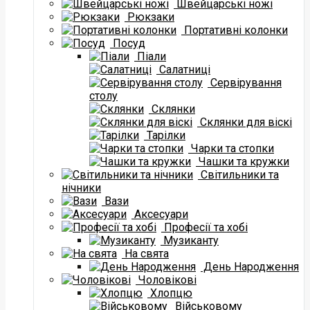
Швейцарські ножі
Рюкзаки
Портативні колонки
Посуд
Піали
Салатниці
Сервірування
столу
Склянки
Склянки для віскі
Тарілки
Чарки та стопки
Чашки та кружки
Світильники та
нічники
Вази
Аксесуари
Професії та хобі
Музиканту
На свята
День Народження
Чоловікові
Хлопцю
Військовому