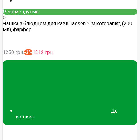
Рекомендуємо
0
Чашка з блюдцем для кави Tassen "Сміхотерапія", (200
мл), фарфор
1250 грн.
-3%
1212 грн.
До
кошика