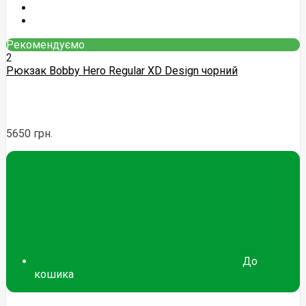
Рекомендуємо
2
Рюкзак Bobby Hero Regular XD Design чорний
5650 грн.
До
кошика