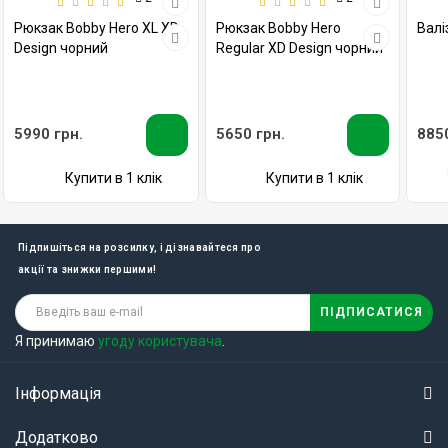
Рюкзак Bobby Hero XL XD
Рюкзак Bobby Hero
Валіз
Design чорний
Regular XD Design чорний
5990 грн.
5650 грн.
8850
Купити в 1 клік
Купити в 1 клік
Підпишіться на розсилку, і дізнавайтеся про
акції та знижки першими!
ПІДПИСАТИСЯ
Я принимаю
угоду користувача
.
Інформація
Додатково