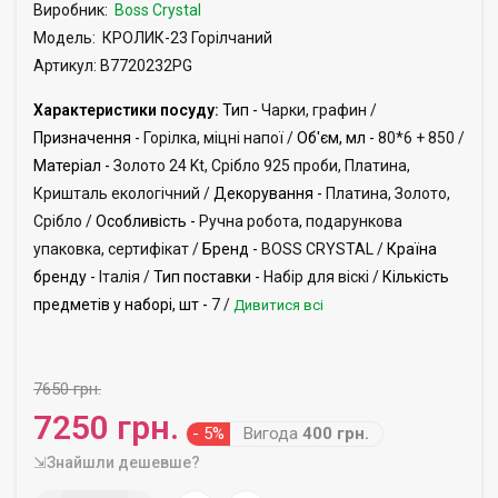
Виробник:
Boss Crystal
Модель:
КРОЛИК-23 Горілчаний
Артикул: B7720232PG
Характеристики посуду:
Тип -
Чарки, графин /
Призначення -
Горілка, міцні напої /
Об'єм, мл -
80*6 + 850 /
Матеріал -
Золото 24 Kt, Срібло 925 проби, Платина,
Кришталь екологічний /
Декорування -
Платина, Золото,
Срібло /
Особливість -
Ручна робота, подарункова
упаковка, сертифікат /
Бренд -
BOSS CRYSTAL /
Країна
бренду -
Італія /
Тип поставки -
Набір для віскі /
Кількість
предметів у наборі, шт -
7 /
Дивитися всі
7650 грн.
7250 грн.
- 5%
Вигода
400 грн.
⇲Знайшли дешевше?