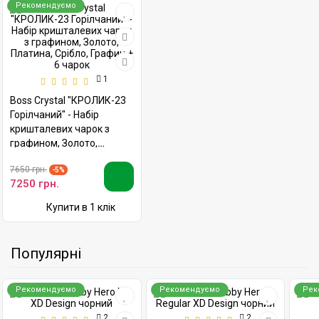
Рекомендуємо
1
Boss Crystal "КРОЛИК-23
Горілчаний" - Набір
кришталевих чарок з
графином, Золото,
Платина, Срібло, Графин +
7650 грн.
6 чарок
-5%
7250 грн.
Купити в 1 клік
Популярні
Рекомендуємо
Рекомендуємо
Рек
2
2