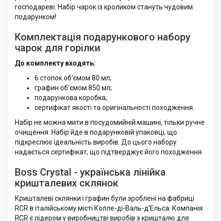
господареві. Набір чарок із кроликом стануть чудовим
подарунком!
Комплектація подарункового набору
чарок для горілки
До комплекту входять:
6 стопок об'ємом 80 мл;
графин об'ємом 850 мл;
подарункова коробка;
сертифікат якості та оригінальності походження.
Набір не можна мити в посудомийній машині, тільки ручне
очищення. Набір йде в подарунковій упаковці, що
підкреслює ідеальність виробів. До цього набору
надається сертифікат, що підтверджує його походження.
Boss Crystal - українська лінійка
кришталевих склянок
Кришталеві склянки і графин були зроблені на фабриці
RCR в італійському місті Колле-ді-Валь-д'Ельса. Компанія
RCR є лідером у виробництві виробів з кришталю для