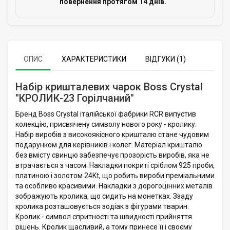
повернення протягом 14 днів.
ОПИС
ХАРАКТЕРИСТИКИ
ВІДГУКИ (1)
Набір кришталевих чарок Boss Crystal
"КРОЛИК-23 Горілчаний"
Бренд Boss Crystal італійської фабрики RCR випустив
колекцію, присвячену символу нового року - кролику.
Набір виробів з високоякісного кришталю стане чудовим
подарунком для керівників і колег. Матеріал кришталю
без вмісту свинцю забезпечує прозорість виробів, яка не
втрачається з часом. Накладки покриті сріблом 925 проби,
платиною і золотом 24Kt, що робить вироби преміальними
та особливо красивими. Накладки з дорогоцінних металів
зображують кролика, що сидить на монетках. Ззаду
кролика розташовується зодіак з фігурами тварин.
Кролик - символ спритності та швидкості прийняття
рішень. Кролик щасливий, а тому принесе її і своєму