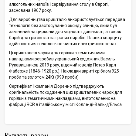
алкогольних напоїв і сервірування столу в Європі,
заснована 1967 року.
Для виробництва кришталю використовується передова
технологія без застосування оксиду свинцю, який був
замінений на цирконій для міцності і дзвінкості, а також
барій для гри світла на гранях виробів. Плавка кварциту
здійснюється в екологічно чистих електричних печах.
Ці кришталеві чарки для горілки з тематичними
накладками розробив український художник Василь
Рукавишников 2019 року, відомий ювелір Петер Карл
Фаберже (1846-1920 рр.). Накладки вкриті сріблом 925
проби та золотом 24Kt (999 проби).
Сертифікат і компанія Доречно підтверджують
оригінальність походження цих кришталевих чарок для
горілки з тематичними накладками, виготовлених на
фабриці RCR в італійському місті Колле-ді-Валь-д'Ельса.
Купують разом