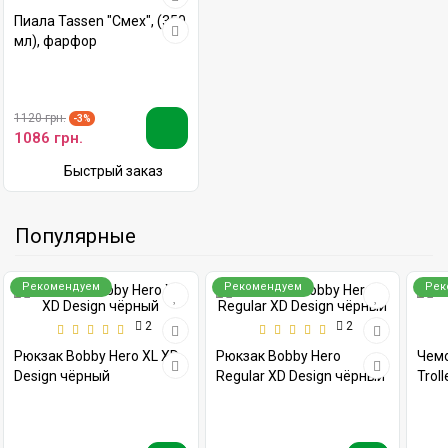
1120 грн.
-3%
1086 грн.
Быстрый заказ
Популярные
Рекомендуем
Рекомендуем
Рек
2
2
Рюкзак Bobby Hero XL XD
Рюкзак Bobby Hero
Чемо
Design чёрный
Regular XD Design чёрный
Trol
5990 грн.
5650 грн.
8850
Быстрый заказ
Быстрый заказ