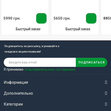
5990 грн.
5650 грн.
8850
Быстрый заказ
Быстрый заказ
Подпишитесь на рассылку, и узнавайте о
скидках и акциях первыми!
ПОДПИСАТЬСЯ
Я принимаю
пользовательское соглашение
.
Информация
Дополнительно
Категории