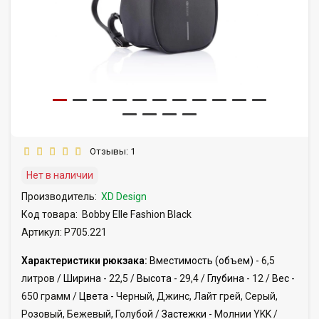
Отзывы: 1
Нет в наличии
Производитель:
XD Design
Код товара:
Bobby Elle Fashion Black
Артикул: P705.221
Характеристики рюкзака:
Вместимость (объем) -
6,5
литров /
Ширина -
22,5 /
Высота -
29,4 /
Глубина -
12 /
Вес -
650 грамм /
Цвета -
Черный, Джинс, Лайт грей, Серый,
Розовый, Бежевый, Голубой /
Застежки -
Молнии YKK /