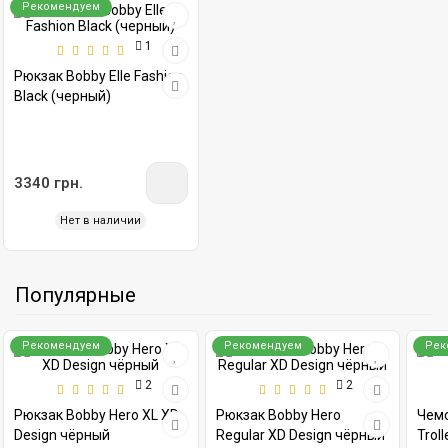
Рекомендуем
1
Рюкзак Bobby Elle Fashion
Black (черный)
3340 грн.
Нет в наличии
Популярные
Рекомендуем
Рекомендуем
Рек
2
2
Рюкзак Bobby Hero XL XD
Рюкзак Bobby Hero
Чемо
Design чёрный
Regular XD Design чёрный
Trol