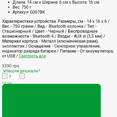
Длина: 14 см x Ширина: 6 см x Высота: 16 см
Вес: 750 г
Артикул: G007BK
Характеристики устройства:
Размеры, см -
14 x 16 x 6 /
Вес -
750 грамм /
Вид -
Bluetooth колонка /
Тип -
Стационарный /
Цвет -
Черный /
Беспроводные
возможности -
Bluetooth 4 /
Входы -
AUX in (3,5 мм) /
Материал корпуса -
Металл (алюминиевая рама),
экопластик /
Оснащение -
Сенсорное управление,
индикатор разряда батареи /
Питание -
От аккумулятора,
от USB /
Смотреть все
3390 грн.
⇲Нашли дешевле?