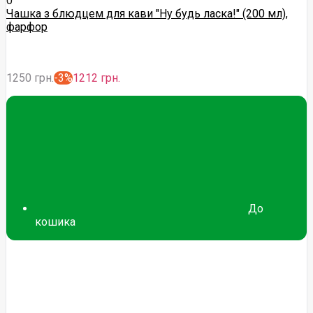
0
Чашка з блюдцем для кави "Ну будь ласка!" (200 мл),
фарфор
1250 грн.
-3%
1212 грн.
До
кошика