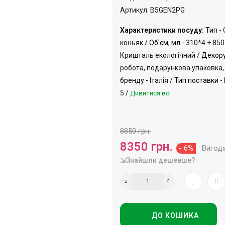
Артикул: B5GEN2PG
Характеристики посуду:
Тип -
коньяк /
Об'єм, мл -
310*4 + 850
Кришталь екологічний /
Декору
робота, подарункова упаковка,
бренду -
Італія /
Тип поставки -
5 /
Дивитися всі
8850 грн.
8350 грн.
- 6%
Вигод
⇲Знайшли дешевше?
ДО КОШИКА