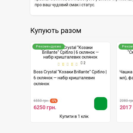
про ваш чудовий смак і статус.
Купують разом
Рекомендуємо
Реком
2
Tassen
Boss Crystal "Козаки Brillante" Срібло |
Чашка 
6 склянок — набір кришталевих
мл), ф
склянок
6550 грн.
2080 гр
-5%
6250 грн.
2017 
ік
Купити в 1 клік