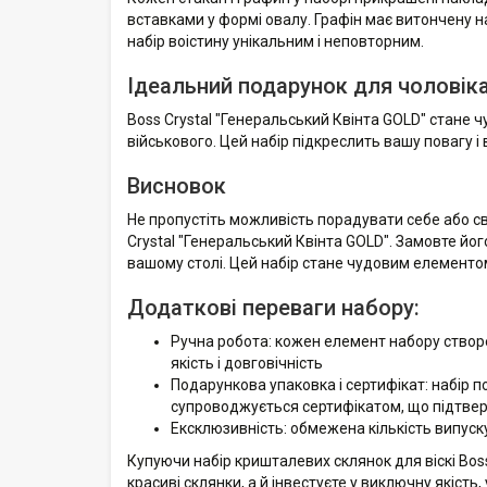
вставками у формі овалу. Графін має витончену н
набір воістину унікальним і неповторним.
Ідеальний подарунок для чоловіка,
Boss Crystal "Генеральський Квінта GOLD" стане 
військового. Цей набір підкреслить вашу повагу і
Висновок
Не пропустіть можливість порадувати себе або с
Crystal "Генеральський Квінта GOLD". Замовте йо
вашому столі. Цей набір стане чудовим елементо
Додаткові переваги набору:
Ручна робота: кожен елемент набору створ
якість і довговічність
Подарункова упаковка і сертифікат: набір п
супроводжується сертифікатом, що підтвердж
Ексклюзивність: обмежена кількість випуск
Купуючи набір кришталевих склянок для віскі Boss
красиві склянки, а й інвестуєте у виключну якість