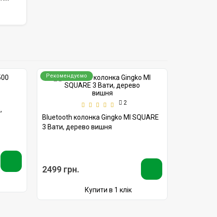
Рекомендуємо
Рекоменд
2
,
Рюкзак Bob
Bluetooth колонка Gingko MI SQUARE
блакитний
3 Вати, дерево вишня
3580 грн
2499 грн.
Купити в 1 клік