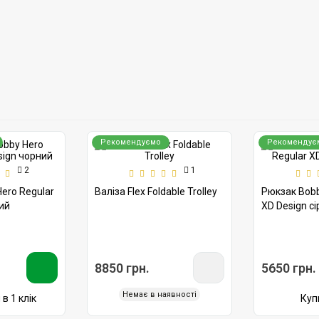
Рекомендуємо
Рекомендує
2
1
ero Regular
Валіза Flex Foldable Trolley
Рюкзак Bobb
ий
XD Design сі
8850 грн.
5650 грн.
Немає в наявності
в 1 клік
Купи
Показати ще
 про