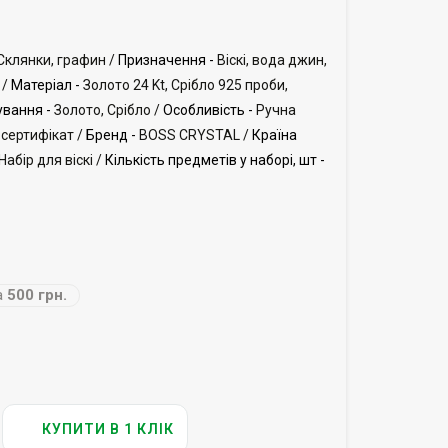
Склянки, графин /
Призначення -
Віскі, вода джин,
 /
Матеріал -
Золото 24 Kt, Срібло 925 проби,
вання -
Золото, Срібло /
Особливість -
Ручна
 сертифікат /
Бренд -
BOSS CRYSTAL /
Країна
Набір для віскі /
Кількість предметів у наборі, шт -
а
500 грн.
КУПИТИ В 1 КЛІК