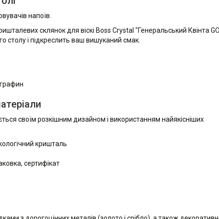
толі
овувачів напоїв.
ишталевих склянок для віскі Boss Crystal "Генеральський Квінта GO
о столу і підкреслить ваш вишуканий смак.
1 графин
матеріали
яється своїм розкішним дизайном і використанням найякісніших
 екологічний кришталь
аковка, сертифікат
дками з дорогоцінних металів (золото і срібло), а також декоратив