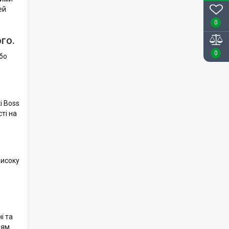
ей
0
го.
0
або
і Boss
ті на
високу
і та
ням