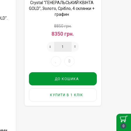
LD".
8850 грн.
8350 грн.
ДО КОШИКА
КУПИТИ В 1 КЛІК
0
ними