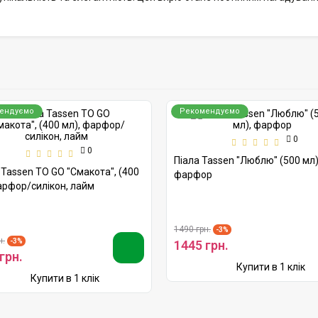
ендуємо
Рекомендуємо
0
0
Піала Tassen "Люблю" (500 мл)
Tassen TO GO "Смакота", (400
фарфор
арфор/силікон, лайм
1490 грн.
-3%
н.
-3%
1445 грн.
грн.
Купити в 1 клік
Купити в 1 клік