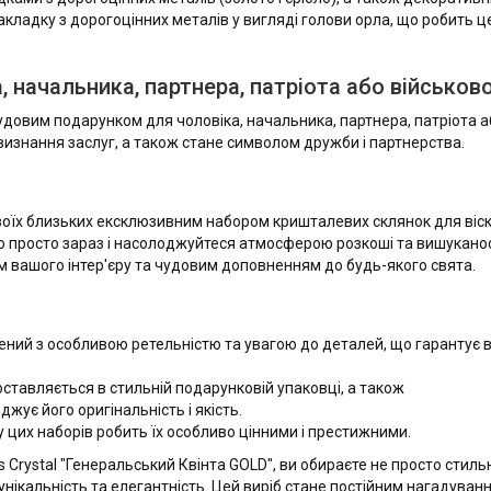
акладку з дорогоцінних металів у вигляді голови орла, що робить ц
 начальника, партнера, патріота або військово
чудовим подарунком для чоловіка, начальника, партнера, патріота 
 визнання заслуг, а також стане символом дружби і партнерства.
воїх близьких ексклюзивним набором кришталевих склянок для віск
го просто зараз і насолоджуйтеся атмосферою розкоші та вишуканос
м вашого інтер'єру та чудовим доповненням до будь-якого свята.
ений з особливою ретельністю та увагою до деталей, що гарантує 
оставляється в стильній подарунковій упаковці, а також
ує його оригінальність і якість.
у цих наборів робить їх особливо цінними і престижними.
 Crystal "Генеральський Квінта GOLD", ви обираєте не просто стильн
, унікальність та елегантність. Цей виріб стане постійним нагадуван