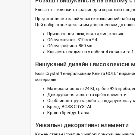
Розкіш і вишуканість на вашому с
Елегантні склянки та графин для справжніх поцін
Представляємо вашій увазі ексклюзивний набір кр
Цей набір стане ідеальним доповненням до вашог
Призначення: віскі, вода джин, коньяк
Об'єм склянок: 310 мл * 4
Об'єм графина: 850 мл
Кількість предметів у наборі: 4 склянки та 
Вишуканий дизайн і високоякісні 
Boss Crystal "Генеральський Квінта GOLD" вирізн
матеріалів:
Матеріали: золото 24 Kt, срібло 925 проби,
Декорування: золоті та срібні елементи
Особливості: ручна робота, подарункова уп
Бренд: BOSS CRYSTAL
Країна бренду: Італія
Унікальні декоративні елементи
Кожен стакан і графин у наборі прикрашені накла