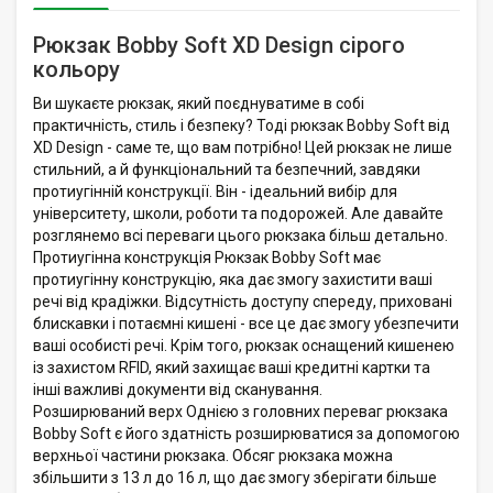
Рюкзак Bobby Soft XD Design сірого
кольору
Ви шукаєте рюкзак, який поєднуватиме в собі
практичність, стиль і безпеку? Тоді рюкзак Bobby Soft від
XD Design - саме те, що вам потрібно! Цей рюкзак не лише
стильний, а й функціональний та безпечний, завдяки
протиугінній конструкції. Він - ідеальний вибір для
університету, школи, роботи та подорожей. Але давайте
розглянемо всі переваги цього рюкзака більш детально.
Протиугінна конструкція Рюкзак Bobby Soft має
протиугінну конструкцію, яка дає змогу захистити ваші
речі від крадіжки. Відсутність доступу спереду, приховані
блискавки і потаємні кишені - все це дає змогу убезпечити
ваші особисті речі. Крім того, рюкзак оснащений кишенею
із захистом RFID, який захищає ваші кредитні картки та
інші важливі документи від сканування.
Розширюваний верх Однією з головних переваг рюкзака
Bobby Soft є його здатність розширюватися за допомогою
верхньої частини рюкзака. Обсяг рюкзака можна
збільшити з 13 л до 16 л, що дає змогу зберігати більше