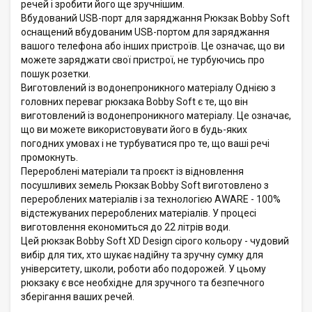
речей і зробити його ще зручнішим.
Вбудований USB-порт для заряджання Рюкзак Bobby Soft
оснащений вбудованим USB-портом для заряджання
вашого телефона або інших пристроїв. Це означає, що ви
можете заряджати свої пристрої, не турбуючись про
пошук розетки.
Виготовлений із водонепроникного матеріалу Однією з
головних переваг рюкзака Bobby Soft є те, що він
виготовлений із водонепроникного матеріалу. Це означає,
що ви можете використовувати його в будь-яких
погодних умовах і не турбуватися про те, що ваші речі
промокнуть.
Перероблені матеріали та проєкт із відновлення
посушливих земель Рюкзак Bobby Soft виготовлено з
перероблених матеріалів і за технологією AWARE - 100%
відстежуваних перероблених матеріалів. У процесі
виготовлення економиться до 22 літрів води.
Цей рюкзак Bobby Soft XD Design сірого кольору - чудовий
вибір для тих, хто шукає надійну та зручну сумку для
університету, школи, роботи або подорожей. У цьому
рюкзаку є все необхідне для зручного та безпечного
зберігання ваших речей.