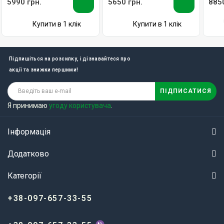
5990 грн.
5650 грн.
8850
Купити в 1 клік
Купити в 1 клік
Підпишіться на розсилку, і дізнавайтеся про
акції та знижки першими!
ПІДПИСАТИСЯ
Я принимаю
угоду користувача
.
Інформація
Додатково
Категорії
+38-097-657-33-55