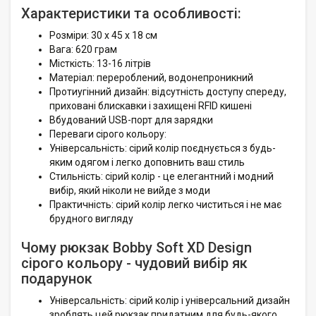
Характеристики та особливості:
Розміри: 30 x 45 x 18 см
Вага: 620 грам
Місткість: 13-16 літрів
Матеріал: перероблений, водонепроникний
Протиугінний дизайн: відсутність доступу спереду,
приховані блискавки і захищені RFID кишені
Вбудований USB-порт для зарядки
Переваги сірого кольору:
Універсальність: сірий колір поєднується з будь-
яким одягом і легко доповнить ваш стиль
Стильність: сірий колір - це елегантний і модний
вибір, який ніколи не вийде з моди
Практичність: сірий колір легко чиститься і не має
брудного вигляду
Чому рюкзак Bobby Soft XD Design
сірого кольору - чудовий вибір як
подарунок
Універсальність: сірий колір і універсальний дизайн
зроблять цей рюкзак придатним для будь-якого