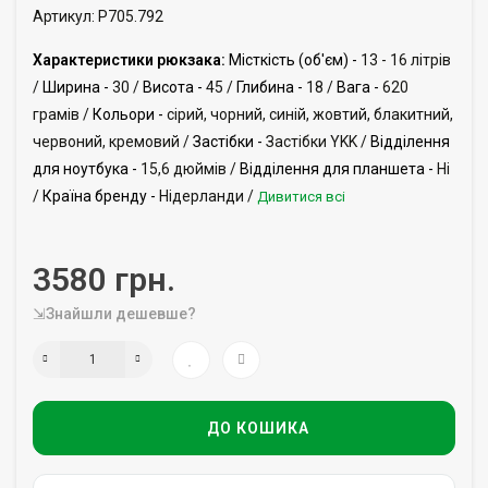
Артикул: P705.792
Характеристики рюкзака:
Місткість (об'єм) -
13 - 16 літрів
/
Ширина -
30 /
Висота -
45 /
Глибина -
18 /
Вага -
620
грамів /
Кольори -
сірий, чорний, синій, жовтий, блакитний,
червоний, кремовий /
Застібки -
Застібки YKK /
Відділення
для ноутбука -
15,6 дюймів /
Відділення для планшета -
Ні
/
Країна бренду -
Нідерланди /
Дивитися всі
3580 грн.
⇲Знайшли дешевше?
ДО КОШИКА