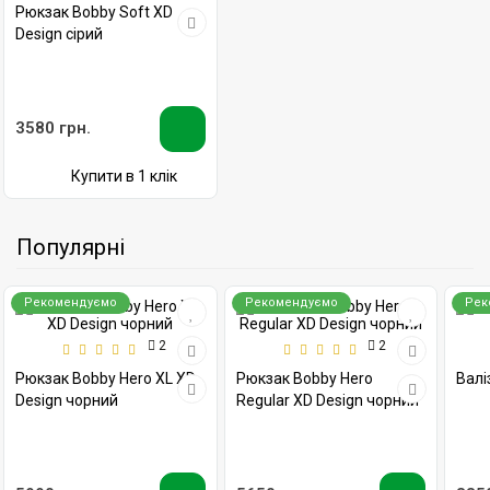
Рюкзак Bobby Soft XD
Design сірий
3580 грн.
Купити в 1 клік
Популярні
Рекомендуємо
Рекомендуємо
Рек
2
2
Рюкзак Bobby Hero XL XD
Рюкзак Bobby Hero
Валіз
Design чорний
Regular XD Design чорний