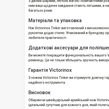
З двома шарами, легкою вагою і компактними розмі
ним ваші щоденні завдання стають легшими, а на
багатьох років.
Матеріали та упаковка
Ніж Victorinox Tinker виготовлений з високоякісно
рукоятки додає стилю. Упакований в брендову сіру
любителя практичності.
Додаткові аксесуари для поліпше
Ви можете покращити функціональність вашого Vic
ремінець. Це не тільки збільшить зручність вико
Гарантія Victorinox
З ножем Victorinox Tinker ви отримуєте довічну га
надійного інструмента.
Висновок
Обираючи швейцарський армійський нож Victorinox T
ідеальний супутник для кожного дня, який полег