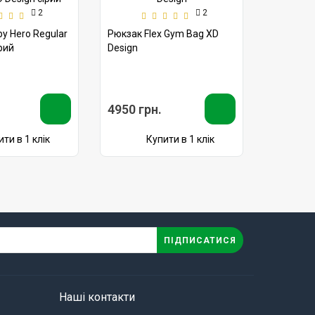
2
2
y Hero Regular
Рюкзак Flex Gym Bag XD
рий
Design
4950 грн.
ти в 1 клік
Купити в 1 клік
ПІДПИСАТИСЯ
.
Наші контакти