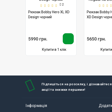
2
Рюкзак Bobby Hero XL XD
Рюкзак Bobby H
Design чорний
XD Design чорн
5990 грн.
5650 грн.
Купити в 1 клік
Купити 
Підпишіться на розсилку, і дізнавайтеся
акції та знижки першими!
Інформація
Додат