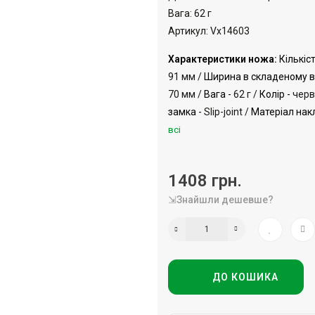
Вага: 62 г
Артикул: Vx14603
Характеристики ножа:
Кількіс
91 мм /
Ширина в складеному ви
70 мм /
Вага -
62 г /
Колір -
черв
замка -
Slip-joint /
Матеріал накл
всі
1408 грн.
⇲Знайшли дешевше?
ДО КОШИКА