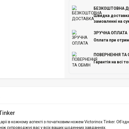
БЕЗКОШТОВНА Д
Швидка доставка 
замовленні на сум
ЗРУЧНА ОПЛАТА
Оплата при отрим
ПОВЕРНЕННЯ ТА 
Гарантія на всі т
)
Tinker
арії в кожному аспекті з початковим ножем Victorinox Tinker. Об'є
ей ніж супроводжує вас у всіх ваших щоденних завданнях.