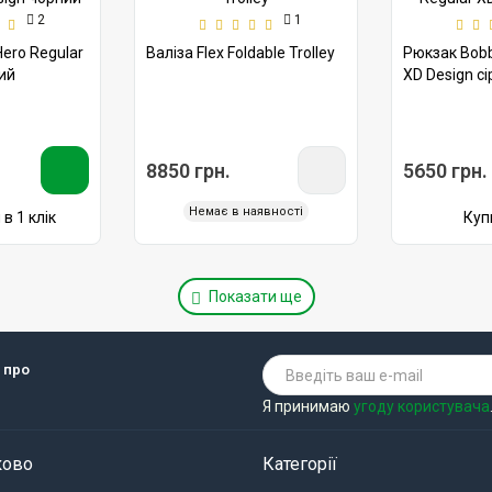
2
1
ero Regular
Валіза Flex Foldable Trolley
Рюкзак Bobb
ий
XD Design сі
8850 грн.
5650 грн.
Немає в наявності
в 1 клік
Купи
Показати ще
 про
Я принимаю
угоду користувача
ково
Категорії