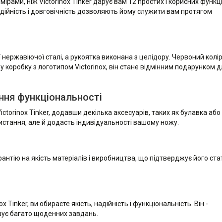
рами, ніж Victorinox Tinker дарує вам 12 простих і корисних функці
дійність і довговічність дозволяють йому служити вам протягом
ї нержавіючої сталі, а рукоятка виконана з целідору. Червоний колі
 коробку з логотипом Victorinox, він стане відмінним подарунком 
ння функціональності
torinox Tinker, додавши декілька аксесуарів, таких як булавка або
ристання, але й додасть індивідуальності вашому ножу.
рантію на якість матеріалів і виробництва, що підтверджує його ста
inker, ви обираєте якість, надійність і функціональність. Він -
шує багато щоденних завдань.