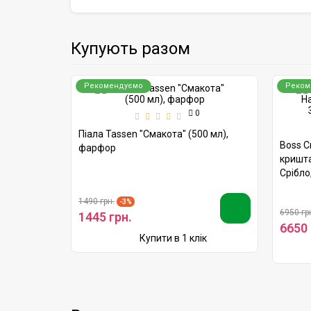
Купують разом
Рекомендуємо
Реком
0
Піала Tassen "Смакота" (500 мл),
лем" (2600
Boss C
фарфор
кришта
Срібло
1490 грн.
-3%
6950 гр
1445 грн.
6650 
Купити в 1 клік
ік