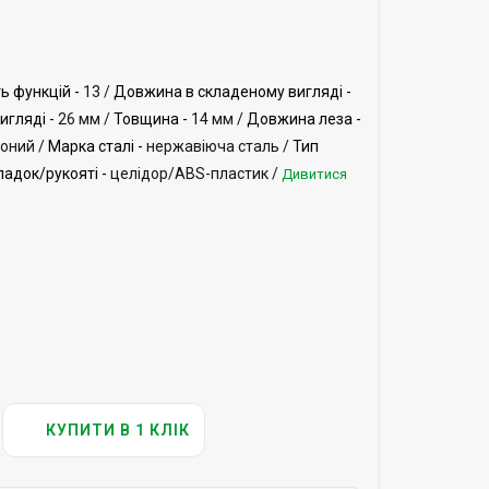
ть функцій -
13 /
Довжина в складеному вигляді -
гляді -
26 мм /
Товщина -
14 мм /
Довжина леза -
оний /
Марка сталі -
нержавіюча сталь /
Тип
адок/рукояті -
целідор/ABS-пластик /
Дивитися
КУПИТИ В 1 КЛІК