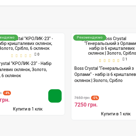
ендуємо
Рекомендуємо
0
1
rystal "КРОЛИК-23" - Набір
Boss Crystal "Генеральський з
левих склянок, Золото,
Орлами" - набір із 6 криштале
, 6 склянок
склянок | Золото, Срібло
н.
-4%
7650 грн.
-5%
грн.
7250 грн.
Купити в 1 клік
Купити в 1 клік