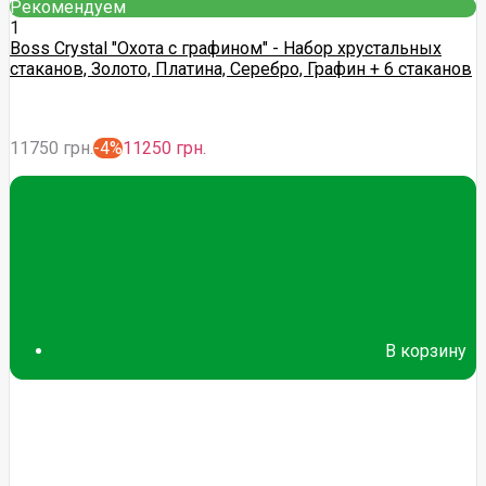
Рекомендуем
1
Boss Crystal "Охота с графином" - Набор хрустальных
стаканов, Золото, Платина, Серебро, Графин + 6 стаканов
11750 грн.
-4%
11250 грн.
В корзину