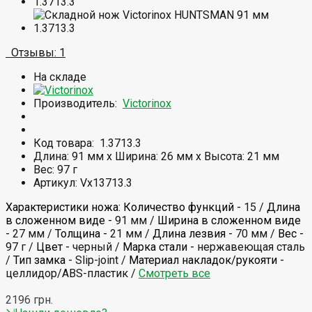
Отзывы: 1
На складе
Производитель:
Victorinox
Код товара:
1.3713.3
Длина: 91 мм x Ширина: 26 мм x Высота: 21 мм
Вес: 97 г
Артикул: Vx13713.3
Характеристики ножа:
Количество функций -
15 /
Длина
в сложенном виде -
91 мм /
Ширина в сложенном виде
-
27 мм /
Толщина -
21 мм /
Длина лезвия -
70 мм /
Вес -
97 г /
Цвет -
черный /
Марка стали -
нержавеющая сталь
/
Тип замка -
Slip-joint /
Материал накладок/рукояти -
целлидор/ABS-пластик /
Смотреть все
2196 грн.