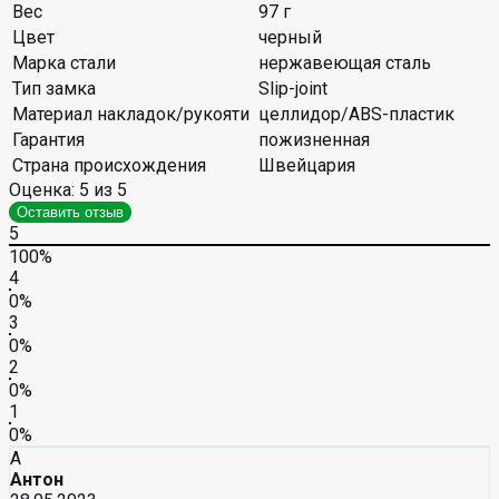
Вес
97 г
Цвет
черный
Марка стали
нержавеющая сталь
Тип замка
Slip-joint
Материал накладок/рукояти
целлидор/ABS-пластик
Гарантия
пожизненная
Страна происхождения
Швейцария
Оценка:
5
из 5
Оставить отзыв
5
100%
4
0%
3
0%
2
0%
1
0%
А
Антон