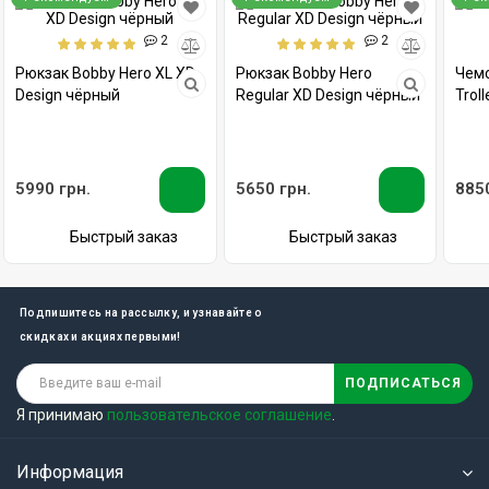
2
2
Рюкзак Bobby Hero XL XD
Рюкзак Bobby Hero
Чемо
Design чёрный
Regular XD Design чёрный
Trol
5990 грн.
5650 грн.
8850
Быстрый заказ
Быстрый заказ
Подпишитесь на рассылку, и узнавайте о
скидках и акциях первыми!
ПОДПИСАТЬСЯ
Я принимаю
пользовательское соглашение
.
Информация