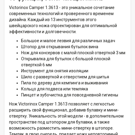
Victorinox Camper 1.3613 - это уникальное сочетание
современных технологий и проверенного временем
дизайна. Каждый из 13 инструментов этого
швейцарского ножа спроектирован для оптимальной
эффективности и долговечности.
Большое и малое лезвия для различных задач
Штопор для открывания бутылок вина
Нож для консервов с малой плоской отверткой 3 мм
Открывалка для бутылок с большой плоской
отверткой 6 мм
Инструмент для снятия изоляции
Шило с разверткой и отверстием для шитья
Пила по дереву для кемпинга и выживания
Кольцо для подвеса или темляка
Пинцет и зубочистка для повседневной гигиены
Нож Victorinox Camper 1.3613 позволяет с легкостью
расширить свой функционал, добавив булавку и мини-
отвертку. Уникальность этой модели - в дополнительном
пространстве под штопором для булавки, а также
возможность разместить мини-отвертку в штопоре.
Темляк, в свою очередь, придает ножу неповторимый