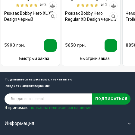
2
2
Рюкзак Bobby Hero XL XD
Рюкзак Bobby Hero
Чемо
Design чёрный
Regular XD Design чёрный
Trol
5990 грн.
5650 грн.
8850
Быстрый заказ
Быстрый заказ
Подпишитесь на рассылку, и узнавайте о
скидках и акциях первыми!
ПОДПИСАТЬСЯ
Я принимаю
пользовательское соглашение
.
Информация