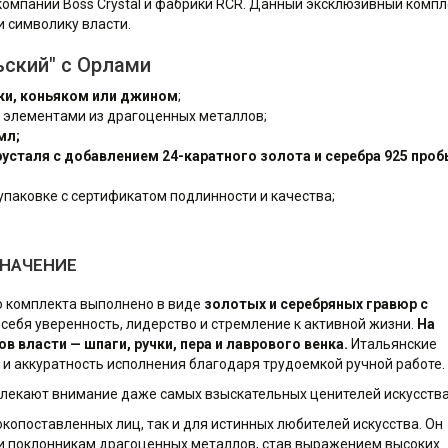
компании Boss Crystal и фабрики RCR. Данный эксклюзивный компл
 символику власти.
ьский" с Орлами
ки, коньяком или джином
;
 с элементами из драгоценных металлов;
мл;
усталя с добавлением 24-каратного золота и серебра 925 проб
упаковке с сертификатом подлинности и качества;
ЗНАЧЕНИЕ
о комплекта выполнено в виде
золотых и серебряных гравюр с
 себя уверенность, лидерство и стремление к активной жизни.
На
в власти — шпаги, ручки, пера и лаврового венка.
Итальянские
и аккуратность исполнения благодаря трудоемкой ручной работе.
влекают внимание даже самых взыскательных ценителей искусства
копоставленных лиц, так и для истинных любителей искусства. Он
 и поклонникам драгоценных металлов, став выражением высоких