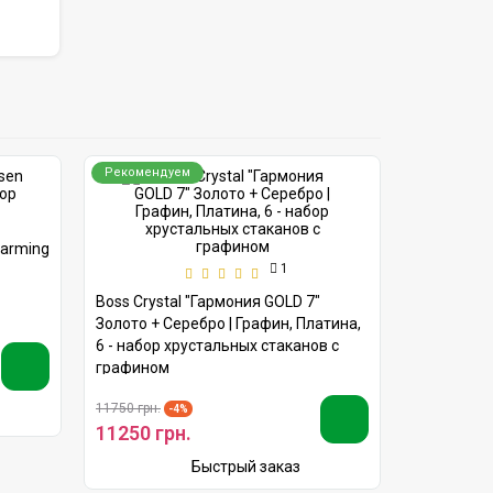
Рекомендуем
Рекоменд
harming
Рюкзак Bob
1
Design
Boss Crystal "Гармония GOLD 7"
Золото + Серебро | Графин, Платина,
6 - набор хрустальных стаканов с
3580 грн
графином
11750 грн.
-4%
11250 грн.
Быстрый заказ