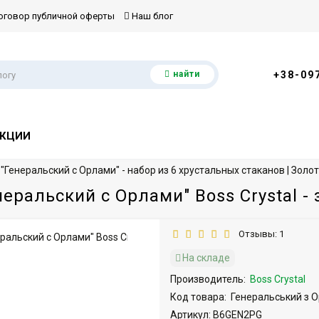
говор публичной оферты
Наш блог
найти
+38-09
КЦИИ
l "Генеральский с Орлами" - набор из 6 хрустальных стаканов | Золо
еральский с Орлами" Boss Crystal - з
Отзывы: 1
На складе
Производитель:
Boss Crystal
Код товара:
Генеральський з 
Артикул: B6GEN2PG