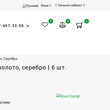
Личный кабинет
Язык
0
0
0
7-657-33-55
то, Серебро
олото, серебро | 6 шт.
Орлами