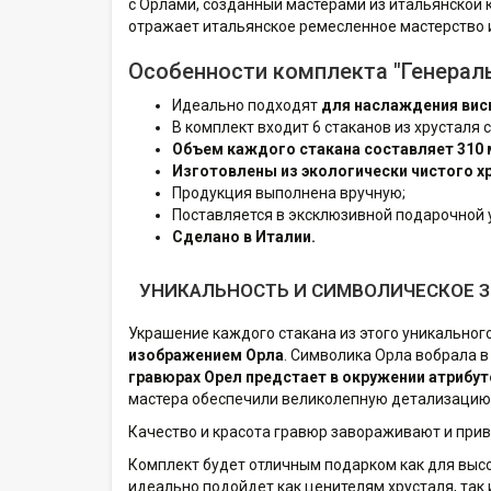
с Орлами, созданный мастерами из итальянской 
отражает итальянское ремесленное мастерство и
Особенности комплекта "Генерал
Идеально подходят
для наслаждения вис
В комплект входит 6 стаканов из хрусталя
Объем каждого стакана составляет 310 
Изготовлены из экологически чистого хр
Продукция выполнена вручную;
Поставляется в эксклюзивной подарочной 
Сделано в Италии.
УНИКАЛЬНОСТЬ И СИМВОЛИЧЕСКОЕ 
Украшение каждого стакана из этого уникальног
изображением Орла
. Символика Орла вобрала в
гравюрах Орел предстает в окружении атрибуто
мастера обеспечили великолепную детализацию 
Качество и красота гравюр завораживают и при
Комплект будет отличным подарком как для высо
идеально подойдет как ценителям хрусталя, так