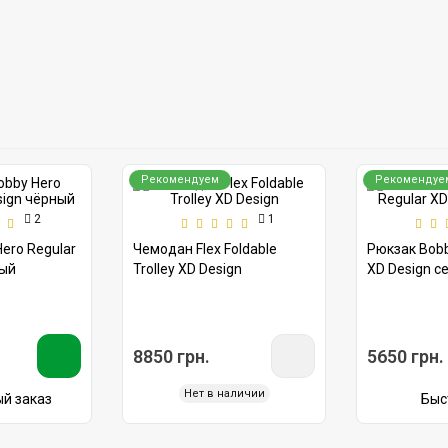
Рекомендуем
Рекомендуе
2
1
ero Regular
Чемодан Flex Foldable
Рюкзак Bobb
ный
Trolley XD Design
XD Design с
8850 грн.
5650 грн.
Нет в наличии
й заказ
Быс
Показать еще
о