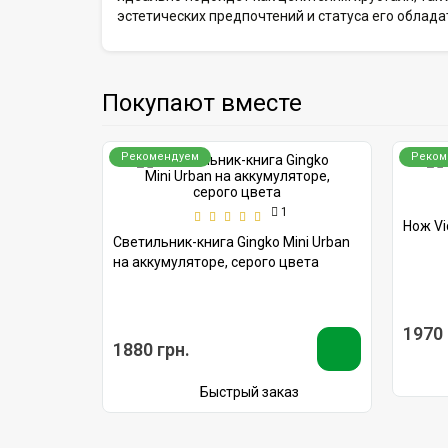
эстетических предпочтений и статуса его облада
Покупают вместе
Рекомендуем
Реком
1
м 0.6163
Нож Vi
Светильник-книга Gingko Mini Urban
на аккумуляторе, серого цвета
1970 
1880 грн.
аз
Быстрый заказ