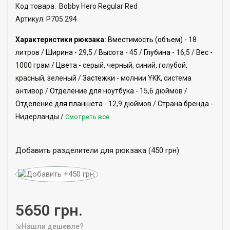
Код товара:
Bobby Hero Regular Red
Артикул: P705.294
Характеристики рюкзака:
Вместимость (объем) -
18
литров /
Ширина -
29,5 /
Высота -
45 /
Глубина -
16,5 /
Вес -
1000 грам /
Цвета -
серый, черный, синий, голубой,
красный, зеленый /
Застежки -
молнии YKK, система
антивор /
Отделение для ноутбука -
15,6 дюймов /
Отделение для планшета -
12,9 дюймов /
Страна бренда -
Нидерланды /
Смотреть все
Добавить разделители для рюкзака (450 грн)
5650 грн.
⇲Нашли дешевле?