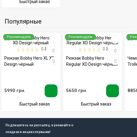
Быстрый заказ
Популярные
Рекомендуем
Рекомендуем
Рек
2
2
Рюкзак Bobby Hero XL XD
Рюкзак Bobby Hero
Чемо
Design чёрный
Regular XD Design чёрный
Trol
5990 грн.
5650 грн.
8850
Быстрый заказ
Быстрый заказ
Подпишитесь на рассылку, и узнавайте о
скидках и акциях первыми!