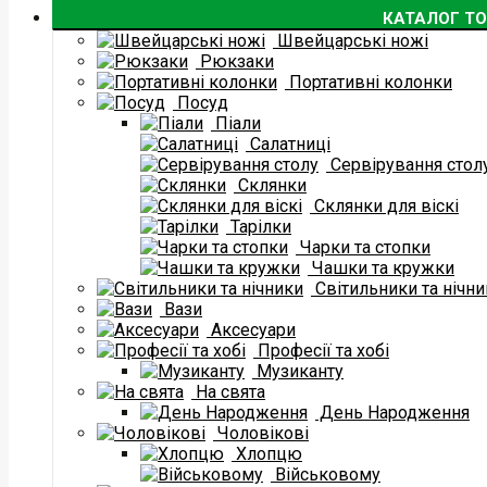
КАТАЛОГ ТО
Швейцарські ножі
Рюкзаки
Портативні колонки
Посуд
Піали
Салатниці
Сервірування стол
Склянки
Склянки для віскі
Тарілки
Чарки та стопки
Чашки та кружки
Світильники та нічни
Вази
Аксесуари
Професії та хобі
Музиканту
На свята
День Народження
Чоловікові
Хлопцю
Військовому