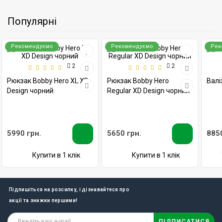
Популярні
Рекомендуємо
Рекомендуємо
Рек
2
2
Рюкзак Bobby Hero XL XD
Рюкзак Bobby Hero
Валіз
Design чорний
Regular XD Design чорний
5990 грн.
5650 грн.
8850
Купити в 1 клік
Купити в 1 клік
Підпишіться на розсилку, і дізнавайтеся про
акції та знижки першими!
ПІДПИСАТИСЯ