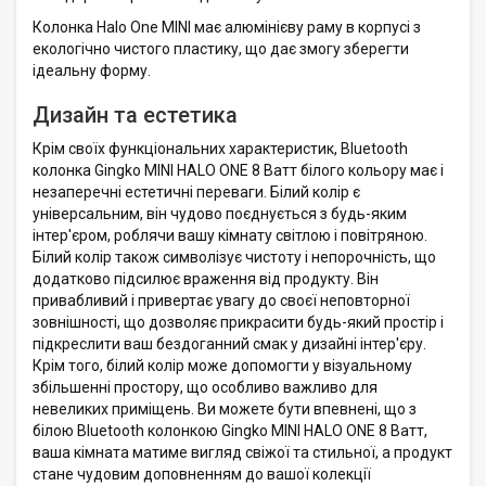
Колонка Halo One MINI має алюмінієву раму в корпусі з
екологічно чистого пластику, що дає змогу зберегти
ідеальну форму.
Дизайн та естетика
Крім своїх функціональних характеристик, Bluetooth
колонка Gingko MINI HALO ONE 8 Ватт білого кольору має і
незаперечні естетичні переваги. Білий колір є
універсальним, він чудово поєднується з будь-яким
інтер'єром, роблячи вашу кімнату світлою і повітряною.
Білий колір також символізує чистоту і непорочність, що
додатково підсилює враження від продукту. Він
привабливий і привертає увагу до своєї неповторної
зовнішності, що дозволяє прикрасити будь-який простір і
підкреслити ваш бездоганний смак у дизайні інтер'єру.
Крім того, білий колір може допомогти у візуальному
збільшенні простору, що особливо важливо для
невеликих приміщень. Ви можете бути впевнені, що з
білою Bluetooth колонкою Gingko MINI HALO ONE 8 Ватт,
ваша кімната матиме вигляд свіжої та стильної, а продукт
стане чудовим доповненням до вашої колекції