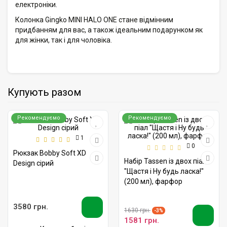
електроніки.
Колонка Gingko MINI HALO ONE стане відмінним
придбанням для вас, а також ідеальним подарунком як
для жінки, так і для чоловіка.
Купують разом
Рекомендуємо
Рекомендуємо
1
0
Рюкзак Bobby Soft XD
Набір Tassen із двох піал
Design сірий
"Щастя і Ну будь ласка!"
(200 мл), фарфор
3580 грн.
1630 грн.
-3%
1581 грн.