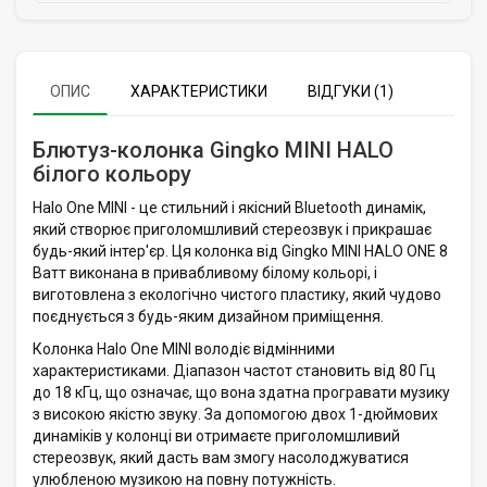
ОПИС
ХАРАКТЕРИСТИКИ
ВІДГУКИ (1)
Блютуз-колонка Gingko MINI HALO
білого кольору
Halo One MINI - це стильний і якісний Bluetooth динамік,
який створює приголомшливий стереозвук і прикрашає
будь-який інтер'єр. Ця колонка від Gingko MINI HALO ONE 8
Ватт виконана в привабливому білому кольорі, і
виготовлена з екологічно чистого пластику, який чудово
поєднується з будь-яким дизайном приміщення.
Колонка Halo One MINI володіє відмінними
характеристиками. Діапазон частот становить від 80 Гц
до 18 кГц, що означає, що вона здатна програвати музику
з високою якістю звуку. За допомогою двох 1-дюймових
динаміків у колонці ви отримаєте приголомшливий
стереозвук, який дасть вам змогу насолоджуватися
улюбленою музикою на повну потужність.