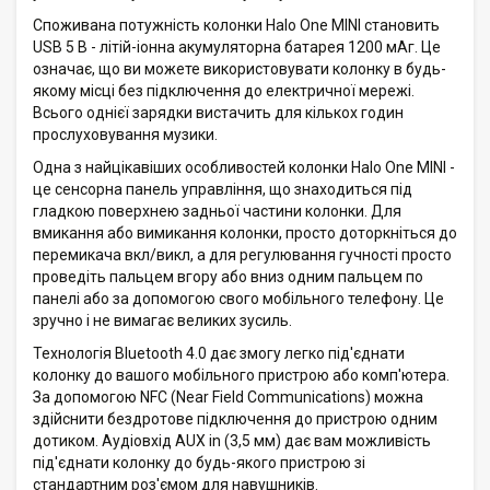
Споживана потужність колонки Halo One MINI становить
USB 5 В - літій-іонна акумуляторна батарея 1200 мАг. Це
означає, що ви можете використовувати колонку в будь-
якому місці без підключення до електричної мережі.
Всього однієї зарядки вистачить для кількох годин
прослуховування музики.
Одна з найцікавіших особливостей колонки Halo One MINI -
це сенсорна панель управління, що знаходиться під
гладкою поверхнею задньої частини колонки. Для
вмикання або вимикання колонки, просто доторкніться до
перемикача вкл/викл, а для регулювання гучності просто
проведіть пальцем вгору або вниз одним пальцем по
панелі або за допомогою свого мобільного телефону. Це
зручно і не вимагає великих зусиль.
Технологія Bluetooth 4.0 дає змогу легко під'єднати
колонку до вашого мобільного пристрою або комп'ютера.
За допомогою NFC (Near Field Communications) можна
здійснити бездротове підключення до пристрою одним
дотиком. Аудіовхід AUX in (3,5 мм) дає вам можливість
під'єднати колонку до будь-якого пристрою зі
стандартним роз'ємом для навушників.