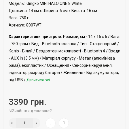
Модель:
Gingko MINI HALO ONE 8 White
Довжина: 14 см x Ширина: 6 см x Висота: 16 см
Вага: 750 г
Артикул: G007WT
Характеристики пристрою:
Розміри, см -
14 x 16 x 6 /
Вага
-
750 грам /
Вид -
Bluetooth колонка /
Тип -
Стаціонарний /
Колір -
Білий /
Бездротові можливості -
Bluetooth 4 /
Входи
-
AUX in (3,5 мм) /
Матеріал корпусу -
Метал (алюмінієва
рама), екопластик /
Оснащення -
Сенсорне керування,
індикатор розряду батареї /
Живлення -
Від акумулятора,
від USB /
Дивитися всі
3390 грн.
⇲Знайшли дешевше?