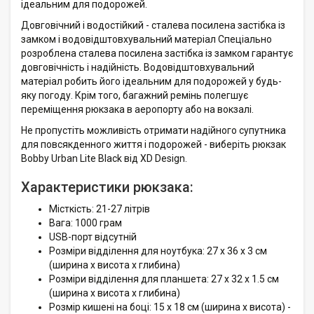
ідеальним для подорожей.
Довговічний і водостійкий - сталева посилена застібка із
замком і водовідштовхувальний матеріал Спеціально
розроблена сталева посилена застібка із замком гарантує
довговічність і надійність. Водовідштовхувальний
матеріал робить його ідеальним для подорожей у будь-
яку погоду. Крім того, багажний ремінь полегшує
переміщення рюкзака в аеропорту або на вокзалі.
Не пропустіть можливість отримати надійного супутника
для повсякденного життя і подорожей - виберіть рюкзак
Bobby Urban Lite Black від XD Design.
Характеристики рюкзака:
Місткість: 21-27 літрів
Вага: 1000 грам
USB-порт відсутній
Розміри відділення для ноутбука: 27 x 36 x 3 см
(ширина x висота x глибина)
Розміри відділення для планшета: 27 x 32 x 1.5 см
(ширина x висота x глибина)
Розмір кишені на боці: 15 x 18 см (ширина x висота) -