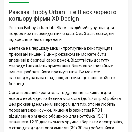
Рюкзак Bobby Urban Lite Black чорного
кольору фірми XD Design
Рюкзак Bobby Urban Lite Black - надійний супутник для
подорожей і повсякденних справ. Ось 3 заголовки, які
підкреслять його переваги:
Безпека на першому місці - протиугінна конструкція і
приховані кишені З цим рюкзаком ви можете бути
впевнені в безпеці своїх речей. Відсутність доступу
спереду і наявність прихованих блискавок і потайних
кишень роблять його протиугінним. Ви можете
насолоджуватися поїздкою, знаючи, що ваше майно в
безпеці.
Організований хранитель - відділення та кишені для
всього необхідного Велика місткість (до 27 літрів) робить
цей рюкзак ідеальним вибором для тих, хто не любить
перевантажені сумки. Кишеня із захистом RFID і
відділення з м'якою оббивкою для ноутбука 15,6" і
планшета 12,9" дають змогу зручно зберігати електроніку,
а сітка для додаткової ємності (30x30 см) робить його